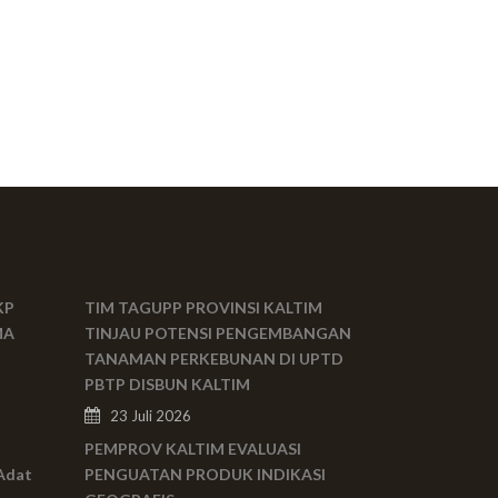
KP
TIM TAGUPP PROVINSI KALTIM
MA
TINJAU POTENSI PENGEMBANGAN
TANAMAN PERKEBUNAN DI UPTD
PBTP DISBUN KALTIM
23 Juli 2026
PEMPROV KALTIM EVALUASI
Adat
PENGUATAN PRODUK INDIKASI