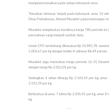
mengalami kenaikan pada setiap kelompok umur.
"Kenaikan terbesar terjadi pada kelompok umur 10 tahu
Dinas Perkebunan, Ahmad Muzakkir pada keterangan resm
Muzakkir menjelaskan kenaiknya harga TBS periode ini d
perusahaan yang menjadi sumber data.
Untuk CPO tertimbang dikenakan Rp 10.985,78, sementar
5.002,67 per kg dengan indeks K sebesar 86,49 persen.
Muzakkir juga merincikan harga periode 16-31 Desem
dengan harga Rp 2.022,03 per kg.
Sedangkan 4 tahun diharga Rp 2.160,59 per kg, umur 
2.192,39 per kg.
Berikutnya di umur 7 tahun Rp 2.205,01 per kg, umur 8
kg.