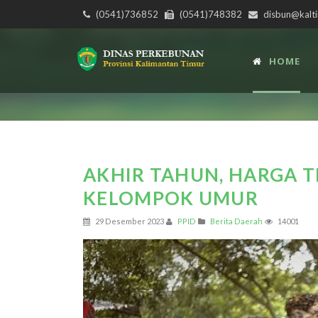
(0541)736852
(0541)748382
disbun@kalti
HOME
AKHIR TAHUN, HARGA TB
KELOMPOK UMUR
29 Desember 2023
PPID
Berita Daerah
14001