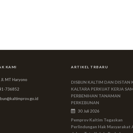
AK KAMI
ARTIKEL TRBARU
 Jl. MT Haryono
DISBUN KALTIM DAN DISTAN 
KALTARA PERKUAT KERJA SA
41-736852
PERBENIHAN TANAMAN
bun@kaltimprov.go.id
PERKEBUNAN
30 Juli 2026
Pemprov Kaltim Tegaskan
Perlindungan Hak Masyarakat 