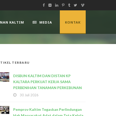
UNAN KALTIM
MEDIA
KONTAK
TIKEL TERBARU
DISBUN KALTIM DAN DISTAN KP
KALTARA PERKUAT KERJA SAMA
PERBENIHAN TANAMAN PERKEBUNAN
30 Juli 2026
Pemprov Kaltim Tegaskan Perlindungan
Hak Masyarakat Adat dalam Tata Kelola