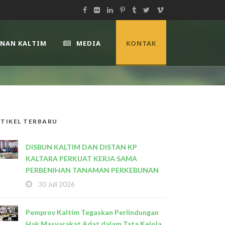
UNAN KALTIM
MEDIA
KONTAK
TIKEL TERBARU
DISBUN KALTIM DAN DISTAN KP
KALTARA PERKUAT KERJA SAMA
PERBENIHAN TANAMAN PERKEBUNAN
30 Juli 2026
Pemprov Kaltim Tegaskan Perlindungan
Hak Masyarakat Adat dalam Tata Kelola