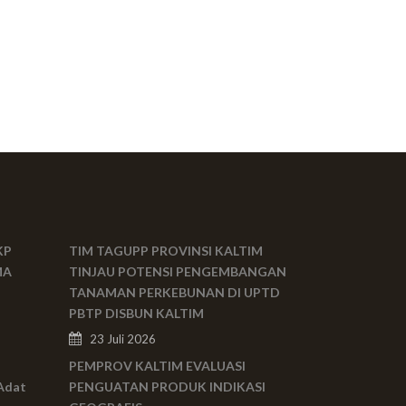
KP
TIM TAGUPP PROVINSI KALTIM
MA
TINJAU POTENSI PENGEMBANGAN
TANAMAN PERKEBUNAN DI UPTD
PBTP DISBUN KALTIM
23 Juli 2026
PEMPROV KALTIM EVALUASI
Adat
PENGUATAN PRODUK INDIKASI