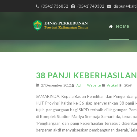
(0541)736852
(0541)748382
disbun@kalti
HOME
38 PANJI KEBERHASILAN
27 Desember 2012
Admin Website
Artikel
2069
SAMARINDA. Kepala Badan Penelitian dan Pengembangan
HUT Provinsi Kaltim ke-56 siap menyerahkan 38 panji 
tujuh penghargaan bagi SKPD terbaik di lingkungan Pem
di Komplek Stadion Madya Sempaja Samarinda, tepat pa
"Penghargaan dan panji keberhasilan tersebut diberik
berperan aktif menyukseskan pembangunan daerah," jelas