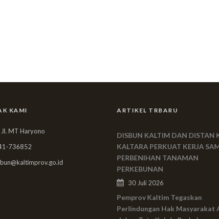
AK KAMI
ARTIKEL TRBARU
 Jl. MT Haryono
DISBUN KALTIM DAN DISTAN 
KALTARA PERKUAT KERJA SA
41-736852
PERBENIHAN TANAMAN
bun@kaltimprov.go.id
PERKEBUNAN
30 Juli 2026
Pemprov Kaltim Tegaskan
Perlindungan Hak Masyarakat 