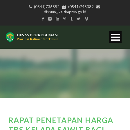
(0541)736852
(0541)748382
disbun@kaltimprov.go.id
RAPAT PENETAPAN HARGA
TBS KELAPA SAWIT BAGI